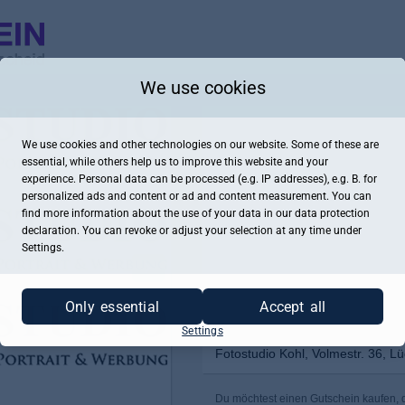
We use cookies
We use cookies and other technologies on our website. Some of these are
essential, while others help us to improve this website and your
experience. Personal data can be processed (e.g. IP addresses), e.g. B. for
personalized ads and content or ad and content measurement. You can
find more information about the use of your data in our
data protection
declaration. You can revoke or adjust your selection at any time under
Settings.
Only essential
Accept all
Settings
Fotostudio Kohl, Volmestr. 36, L
Du möchtest einen Gutschein kaufen, de